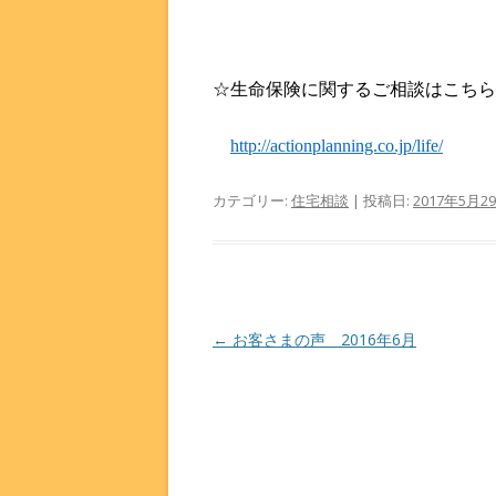
☆生命保険に関するご相談はこちら
http://actionplanning.co.jp/life/
カテゴリー:
住宅相談
| 投稿日:
2017年5月2
投稿ナビゲーション
←
お客さまの声 2016年6月